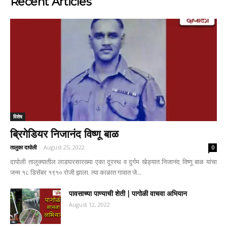
Recent Articles
विशेष
ब्रिगेडियर निजानंद विष्णू बाळ
तालुका दापोली
-
August 25, 2022
0
दापोली तालुक्यातील लाडघरसारख्या एका दूरस्थ व दुर्गम खेड्यात निजानंद विष्णू बाळ यांचा
जन्म १८ डिसेंबर १९१० रोजी झाला. त्या काळात गावात जे...
पावसाच्या पाण्याची शेती | पागोळी वाचवा अभियान
August 12, 2022