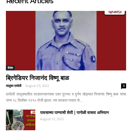
Recent Articles
विशेष
ब्रिगेडियर निजानंद विष्णू बाळ
तालुका दापोली
-
August 25, 2022
0
दापोली तालुक्यातील लाडघरसारख्या एका दूरस्थ व दुर्गम खेड्यात निजानंद विष्णू बाळ यांचा
जन्म १८ डिसेंबर १९१० रोजी झाला. त्या काळात गावात जे...
पावसाच्या पाण्याची शेती | पागोळी वाचवा अभियान
August 12, 2022