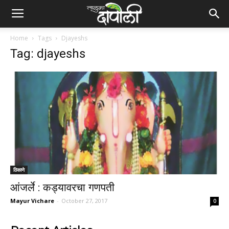
Home
Tags
Djayeshs
Tag: djayeshs
ठिकाणे
आंजर्ले : कड्यावरचा गणपती
Mayur Vichare
-
October 27, 2017
0