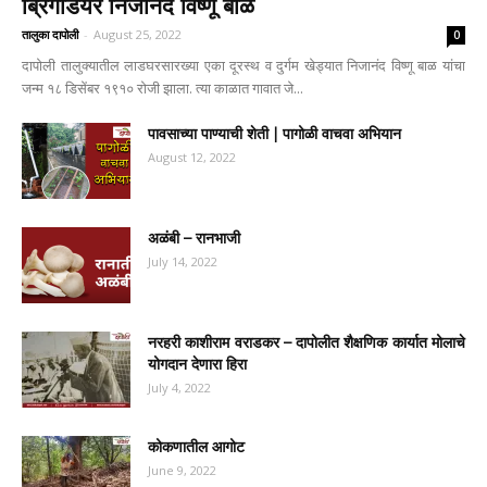
ब्रिगेडियर निजानंद विष्णू बाळ
तालुका दापोली
-
August 25, 2022
0
दापोली तालुक्यातील लाडघरसारख्या एका दूरस्थ व दुर्गम खेड्यात निजानंद विष्णू बाळ यांचा
जन्म १८ डिसेंबर १९१० रोजी झाला. त्या काळात गावात जे...
पावसाच्या पाण्याची शेती | पागोळी वाचवा अभियान
August 12, 2022
अळंबी – रानभाजी
July 14, 2022
नरहरी काशीराम वराडकर – दापोलीत शैक्षणिक कार्यात मोलाचे
योगदान देणारा हिरा
July 4, 2022
कोकणातील आगोट
June 9, 2022