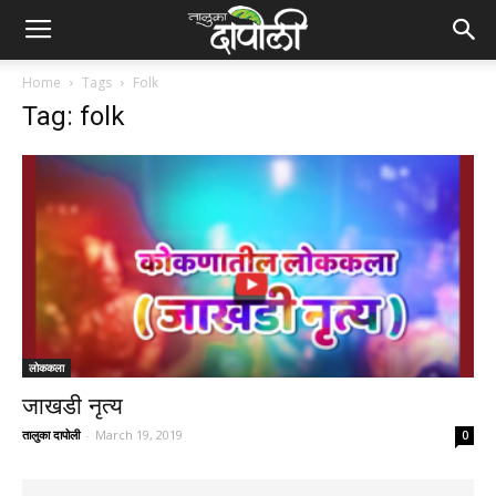
Home
Tags
Folk
Tag: folk
लोककला
जाखडी नृत्य
तालुका दापोली
-
March 19, 2019
0