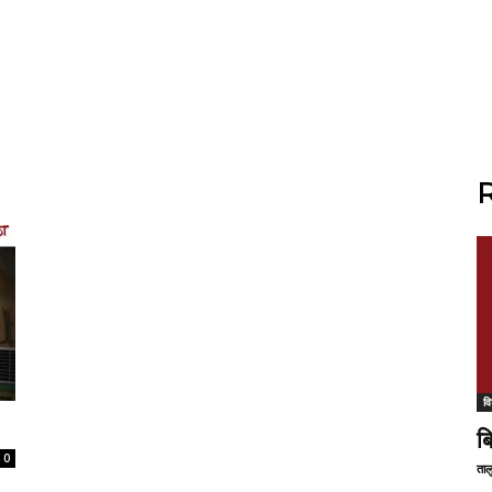
R
वि
ब
0
ताल