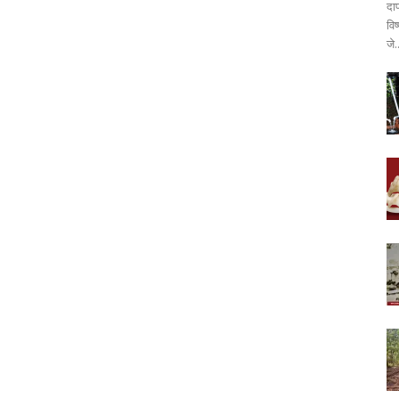
दा
वि
जे.