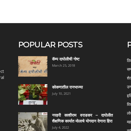
POPULAR POSTS
कॅम्प दापोलीची गोष्ट
ठि
March 25, 2018
सण
ect
al
शे
उन
कोकणातील रानभाज्या
July 10, 2021
इत
वि
ल
नरहरी काशीराम वराडकर – दापोलीत
शैक्षणिक कार्यात मोलाचे योगदान देणारा हिरा
महर
July 4, 2022
व्य