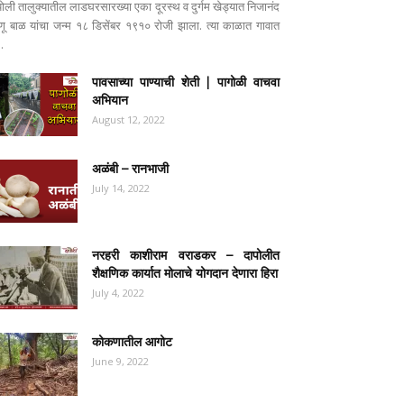
पोली तालुक्यातील लाडघरसारख्या एका दूरस्थ व दुर्गम खेड्यात निजानंद
ष्णू बाळ यांचा जन्म १८ डिसेंबर १९१० रोजी झाला. त्या काळात गावात
..
पावसाच्या पाण्याची शेती | पागोळी वाचवा
अभियान
August 12, 2022
अळंबी – रानभाजी
July 14, 2022
नरहरी काशीराम वराडकर – दापोलीत
शैक्षणिक कार्यात मोलाचे योगदान देणारा हिरा
July 4, 2022
कोकणातील आगोट
June 9, 2022