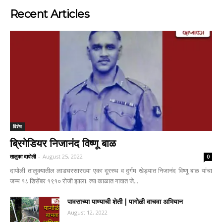
Recent Articles
विशेष
ब्रिगेडियर निजानंद विष्णू बाळ
तालुका दापोली
-
August 25, 2022
0
दापोली तालुक्यातील लाडघरसारख्या एका दूरस्थ व दुर्गम खेड्यात निजानंद विष्णू बाळ यांचा
जन्म १८ डिसेंबर १९१० रोजी झाला. त्या काळात गावात जे...
पावसाच्या पाण्याची शेती | पागोळी वाचवा अभियान
August 12, 2022