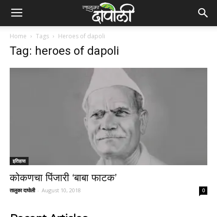
Home
Tags
Heroes of dapoli
Tag: heroes of dapoli
इतिहास
कोकणचा पिंजारी ‘बाबा फाटक’
तालुका दापोली
-
August 10, 2018
0