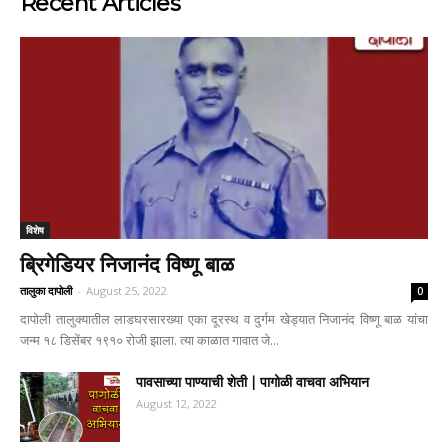
Recent Articles
विशेष
ब्रिगेडियर निजानंद विष्णू बाळ
तालुका दापोली
-
August 25, 2022
0
दापोली तालुक्यातील लाडघरसारख्या एका दूरस्थ व दुर्गम खेड्यात निजानंद विष्णू बाळ यांचा
जन्म १८ डिसेंबर १९१० रोजी झाला. त्या काळात गावात जे...
पावसाच्या पाण्याची शेती | पागोळी वाचवा अभियान
August 12, 2022