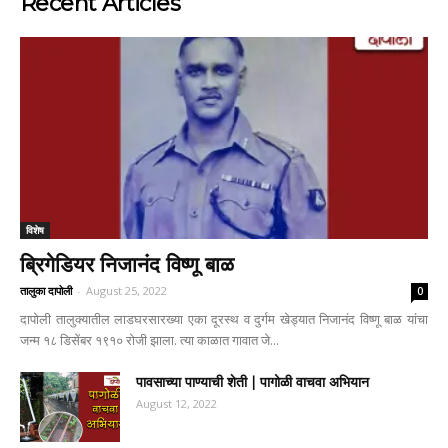
Recent Articles
विशेष
ब्रिगेडियर निजानंद विष्णू बाळ
तालुका दापोली
-
August 25, 2022
0
दापोली तालुक्यातील लाडघरसारख्या एका दूरस्थ व दुर्गम खेड्यात निजानंद विष्णू बाळ यांचा
जन्म १८ डिसेंबर १९१० रोजी झाला. त्या काळात गावात जे...
पावसाच्या पाण्याची शेती | पागोळी वाचवा अभियान
August 12, 2022