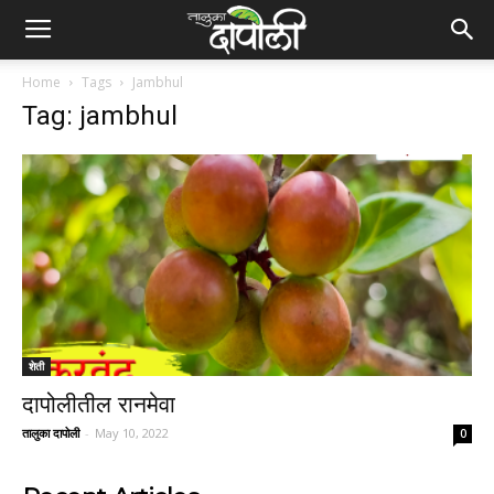
Home
Tags
Jambhul
Tag: jambhul
शेती
दापोलीतील रानमेवा
तालुका दापोली
-
May 10, 2022
0