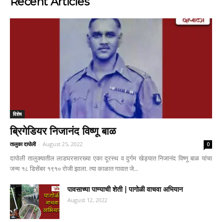
Recent Articles
विशेष
ब्रिगेडियर निजानंद विष्णू बाळ
तालुका दापोली
-
August 25, 2022
0
दापोली तालुक्यातील लाडघरसारख्या एका दूरस्थ व दुर्गम खेड्यात निजानंद विष्णू बाळ यांचा
जन्म १८ डिसेंबर १९१० रोजी झाला. त्या काळात गावात जे...
पावसाच्या पाण्याची शेती | पागोळी वाचवा अभियान
August 12, 2022