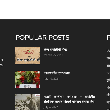
POPULAR POSTS
कॅम्प दापोलीची गोष्ट
ठि
March 25, 2018
सण
ect
al
शे
उन
कोकणातील रानभाज्या
July 10, 2021
इत
वि
ल
नरहरी काशीराम वराडकर – दापोलीत
शैक्षणिक कार्यात मोलाचे योगदान देणारा हिरा
महर
July 4, 2022
व्य