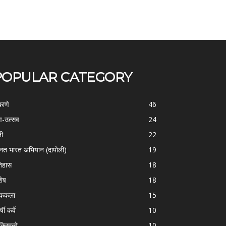
POPULAR CATEGORY
काणे
46
-उत्सव
24
ती
22
्नत भारत अभियान (दापोली)
19
िहास
18
शेष
18
ोककला
15
्षी कर्वे
10
क्तिमत्वे
10