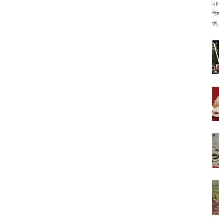
दा
वि
जे.