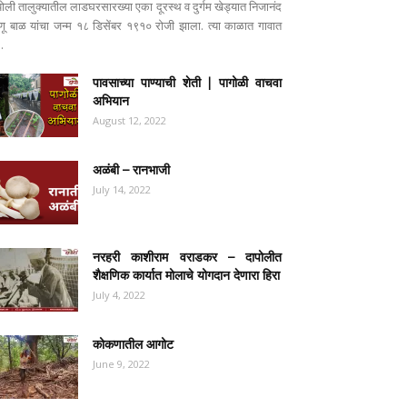
पोली तालुक्यातील लाडघरसारख्या एका दूरस्थ व दुर्गम खेड्यात निजानंद
ष्णू बाळ यांचा जन्म १८ डिसेंबर १९१० रोजी झाला. त्या काळात गावात
..
पावसाच्या पाण्याची शेती | पागोळी वाचवा
अभियान
August 12, 2022
अळंबी – रानभाजी
July 14, 2022
नरहरी काशीराम वराडकर – दापोलीत
शैक्षणिक कार्यात मोलाचे योगदान देणारा हिरा
July 4, 2022
कोकणातील आगोट
June 9, 2022