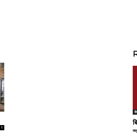
R
वि
ब
1
ताल