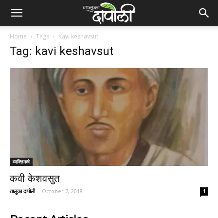
Home
Tags
Kavi keshavsut
Tag: kavi keshavsut
व्यक्तिमत्वे
कवी केशवसुत
तालुका दापोली
-
October 7, 2018
1