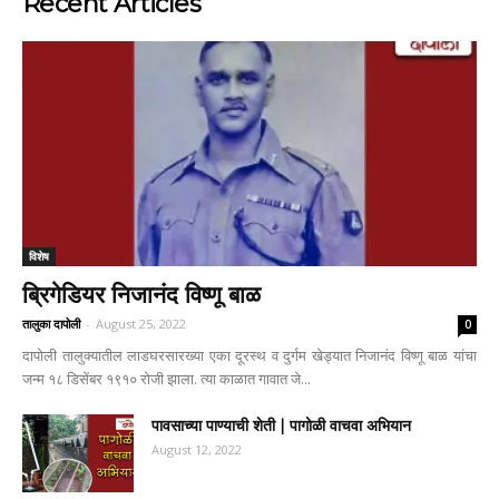
Recent Articles
विशेष
ब्रिगेडियर निजानंद विष्णू बाळ
तालुका दापोली
-
August 25, 2022
0
दापोली तालुक्यातील लाडघरसारख्या एका दूरस्थ व दुर्गम खेड्यात निजानंद विष्णू बाळ यांचा
जन्म १८ डिसेंबर १९१० रोजी झाला. त्या काळात गावात जे...
पावसाच्या पाण्याची शेती | पागोळी वाचवा अभियान
August 12, 2022