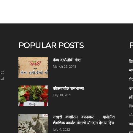
POPULAR POSTS
कॅम्प दापोलीची गोष्ट
ठि
March 25, 2018
सण
ect
al
शे
उन
कोकणातील रानभाज्या
July 10, 2021
इत
वि
ल
नरहरी काशीराम वराडकर – दापोलीत
शैक्षणिक कार्यात मोलाचे योगदान देणारा हिरा
महर
July 4, 2022
व्य