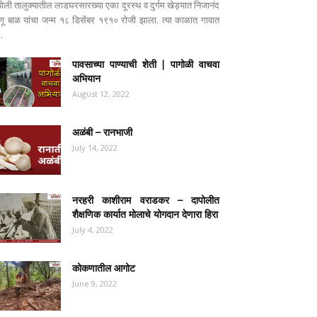
पोली तालुक्यातील लाडघरसारख्या एका दूरस्थ व दुर्गम खेड्यात निजानंद
ष्णू बाळ यांचा जन्म १८ डिसेंबर १९१० रोजी झाला. त्या काळात गावात
..
पावसाच्या पाण्याची शेती | पागोळी वाचवा
अभियान
August 12, 2022
अळंबी – रानभाजी
July 14, 2022
नरहरी काशीराम वराडकर – दापोलीत
शैक्षणिक कार्यात मोलाचे योगदान देणारा हिरा
July 4, 2022
कोकणातील आगोट
June 9, 2022