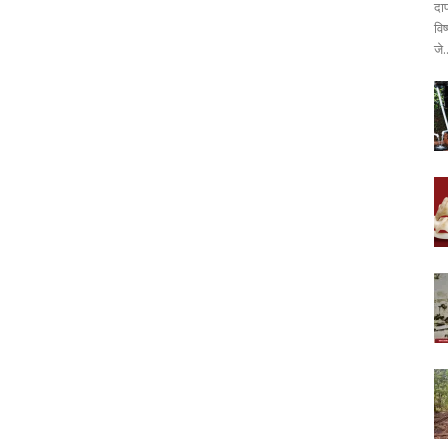
दा
वि
जे.