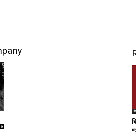
mpany
R
वि
ब
0
ताल