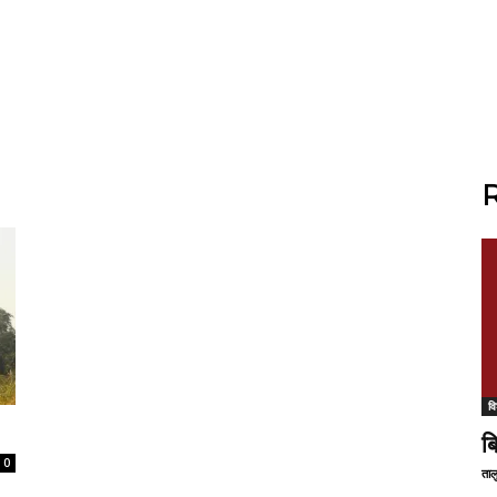
R
वि
ब
0
ताल