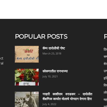
POPULAR POSTS
कॅम्प दापोलीची गोष्ट
ठि
March 25, 2018
सण
ect
al
शे
उन
कोकणातील रानभाज्या
July 10, 2021
इत
वि
ल
नरहरी काशीराम वराडकर – दापोलीत
शैक्षणिक कार्यात मोलाचे योगदान देणारा हिरा
महर
July 4, 2022
व्य