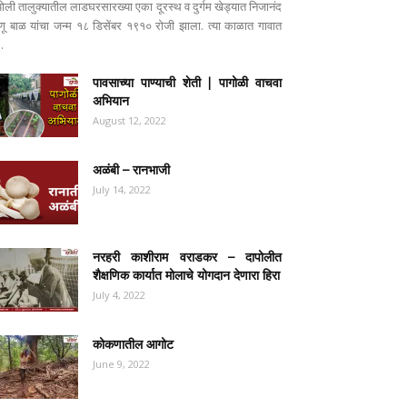
पोली तालुक्यातील लाडघरसारख्या एका दूरस्थ व दुर्गम खेड्यात निजानंद
ष्णू बाळ यांचा जन्म १८ डिसेंबर १९१० रोजी झाला. त्या काळात गावात
..
पावसाच्या पाण्याची शेती | पागोळी वाचवा
अभियान
August 12, 2022
अळंबी – रानभाजी
July 14, 2022
नरहरी काशीराम वराडकर – दापोलीत
शैक्षणिक कार्यात मोलाचे योगदान देणारा हिरा
July 4, 2022
कोकणातील आगोट
June 9, 2022