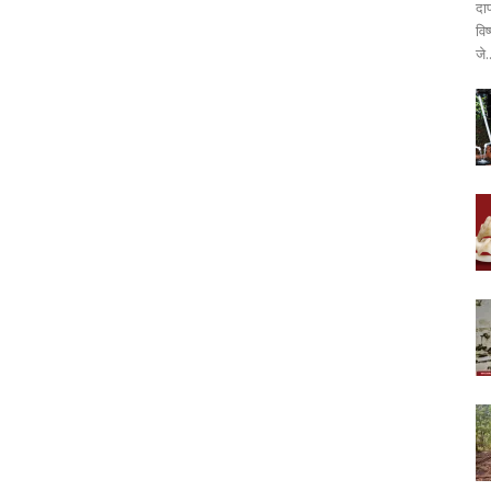
दा
वि
जे.