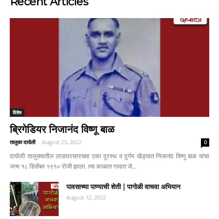
Recent Articles
विशेष
ब्रिगेडियर निजानंद विष्णू बाळ
तालुका दापोली
-
August 25, 2022
0
दापोली तालुक्यातील लाडघरसारख्या एका दूरस्थ व दुर्गम खेड्यात निजानंद विष्णू बाळ यांचा
जन्म १८ डिसेंबर १९१० रोजी झाला. त्या काळात गावात जे...
पावसाच्या पाण्याची शेती | पागोळी वाचवा अभियान
August 12, 2022