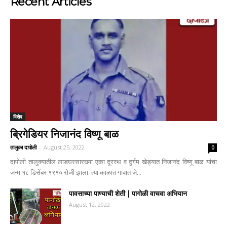
Recent Articles
विशेष
ब्रिगेडियर निजानंद विष्णू बाळ
तालुका दापोली
-
August 25, 2022
0
दापोली तालुक्यातील लाडघरसारख्या एका दूरस्थ व दुर्गम खेड्यात निजानंद विष्णू बाळ यांचा
जन्म १८ डिसेंबर १९१० रोजी झाला. त्या काळात गावात जे...
पावसाच्या पाण्याची शेती | पागोळी वाचवा अभियान
August 12, 2022