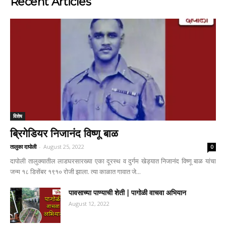
Recent Articles
विशेष
ब्रिगेडियर निजानंद विष्णू बाळ
तालुका दापोली
-
August 25, 2022
0
दापोली तालुक्यातील लाडघरसारख्या एका दूरस्थ व दुर्गम खेड्यात निजानंद विष्णू बाळ यांचा
जन्म १८ डिसेंबर १९१० रोजी झाला. त्या काळात गावात जे...
पावसाच्या पाण्याची शेती | पागोळी वाचवा अभियान
August 12, 2022