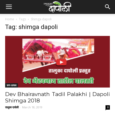
Home
Tags
Shimga dapoli
Tag: shimga dapoli
सण-उत्सव
Dev Bhairavnath Tadil Palakhi | Dapoli
Shimga 2018
तालुका दापोली
-
March 18, 2019
0