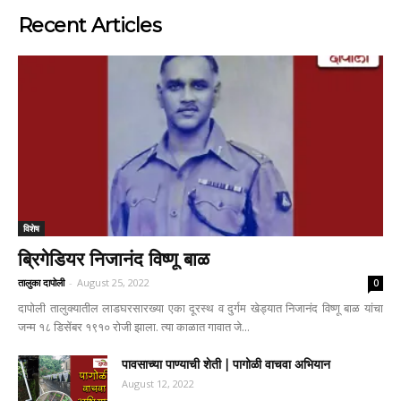
Recent Articles
विशेष
ब्रिगेडियर निजानंद विष्णू बाळ
तालुका दापोली
-
August 25, 2022
0
दापोली तालुक्यातील लाडघरसारख्या एका दूरस्थ व दुर्गम खेड्यात निजानंद विष्णू बाळ यांचा
जन्म १८ डिसेंबर १९१० रोजी झाला. त्या काळात गावात जे...
पावसाच्या पाण्याची शेती | पागोळी वाचवा अभियान
August 12, 2022