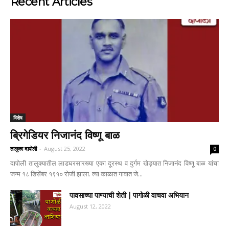
Recent Articles
विशेष
ब्रिगेडियर निजानंद विष्णू बाळ
तालुका दापोली
-
August 25, 2022
0
दापोली तालुक्यातील लाडघरसारख्या एका दूरस्थ व दुर्गम खेड्यात निजानंद विष्णू बाळ यांचा
जन्म १८ डिसेंबर १९१० रोजी झाला. त्या काळात गावात जे...
पावसाच्या पाण्याची शेती | पागोळी वाचवा अभियान
August 12, 2022