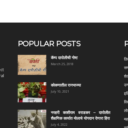
POPULAR POSTS
कॅम्प दापोलीची गोष्ट
ठि
March 25, 2018
सण
ect
al
शे
उन
कोकणातील रानभाज्या
July 10, 2021
इत
वि
ल
नरहरी काशीराम वराडकर – दापोलीत
शैक्षणिक कार्यात मोलाचे योगदान देणारा हिरा
महर
July 4, 2022
व्य