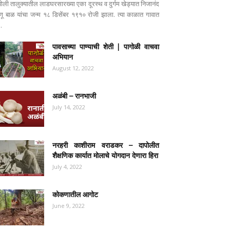
पोली तालुक्यातील लाडघरसारख्या एका दूरस्थ व दुर्गम खेड्यात निजानंद
ष्णू बाळ यांचा जन्म १८ डिसेंबर १९१० रोजी झाला. त्या काळात गावात
..
पावसाच्या पाण्याची शेती | पागोळी वाचवा
अभियान
August 12, 2022
अळंबी – रानभाजी
July 14, 2022
नरहरी काशीराम वराडकर – दापोलीत
शैक्षणिक कार्यात मोलाचे योगदान देणारा हिरा
July 4, 2022
कोकणातील आगोट
June 9, 2022