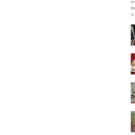
दा
वि
जे.