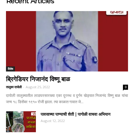
Recent Articles
विशेष
ब्रिगेडियर निजानंद विष्णू बाळ
तालुका दापोली
-
August 25, 2022
0
दापोली तालुक्यातील लाडघरसारख्या एका दूरस्थ व दुर्गम खेड्यात निजानंद विष्णू बाळ यांचा
जन्म १८ डिसेंबर १९१० रोजी झाला. त्या काळात गावात जे...
पावसाच्या पाण्याची शेती | पागोळी वाचवा अभियान
August 12, 2022