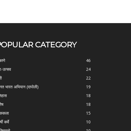
POPULAR CATEGORY
काणे
46
-उत्सव
24
ती
22
्नत भारत अभियान (दापोली)
19
िहास
18
शेष
18
ोककला
15
्षी कर्वे
10
क्तिमत्वे
10