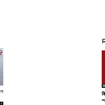
R
वि
लन
ब
ताल
0