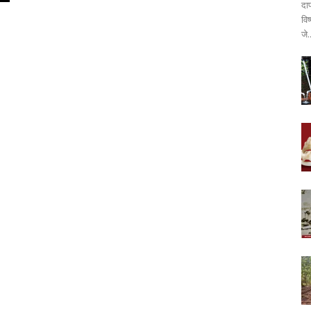
दा
वि
जे.