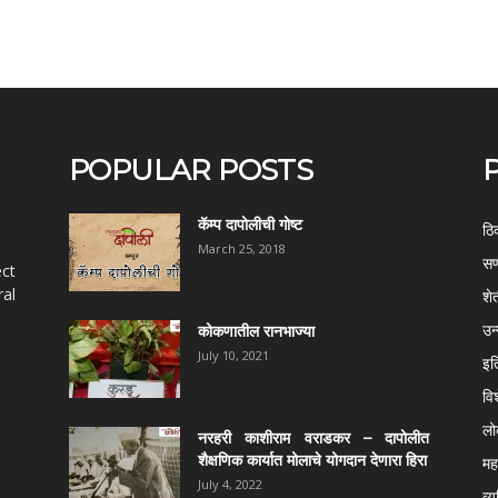
POPULAR POSTS
कॅम्प दापोलीची गोष्ट
ठि
March 25, 2018
सण
ect
al
शे
उन
कोकणातील रानभाज्या
July 10, 2021
इत
वि
ल
नरहरी काशीराम वराडकर – दापोलीत
शैक्षणिक कार्यात मोलाचे योगदान देणारा हिरा
महर
July 4, 2022
व्य