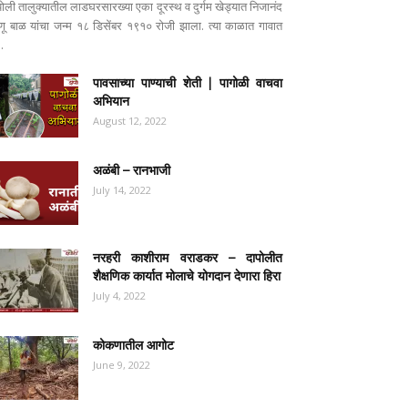
पोली तालुक्यातील लाडघरसारख्या एका दूरस्थ व दुर्गम खेड्यात निजानंद
ष्णू बाळ यांचा जन्म १८ डिसेंबर १९१० रोजी झाला. त्या काळात गावात
..
पावसाच्या पाण्याची शेती | पागोळी वाचवा
अभियान
August 12, 2022
अळंबी – रानभाजी
July 14, 2022
नरहरी काशीराम वराडकर – दापोलीत
शैक्षणिक कार्यात मोलाचे योगदान देणारा हिरा
July 4, 2022
कोकणातील आगोट
June 9, 2022