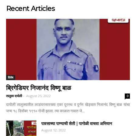
Recent Articles
विशेष
ब्रिगेडियर निजानंद विष्णू बाळ
तालुका दापोली
-
August 25, 2022
0
दापोली तालुक्यातील लाडघरसारख्या एका दूरस्थ व दुर्गम खेड्यात निजानंद विष्णू बाळ यांचा
जन्म १८ डिसेंबर १९१० रोजी झाला. त्या काळात गावात जे...
पावसाच्या पाण्याची शेती | पागोळी वाचवा अभियान
August 12, 2022