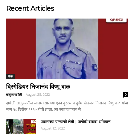
Recent Articles
विशेष
ब्रिगेडियर निजानंद विष्णू बाळ
तालुका दापोली
-
August 25, 2022
0
दापोली तालुक्यातील लाडघरसारख्या एका दूरस्थ व दुर्गम खेड्यात निजानंद विष्णू बाळ यांचा
जन्म १८ डिसेंबर १९१० रोजी झाला. त्या काळात गावात जे...
पावसाच्या पाण्याची शेती | पागोळी वाचवा अभियान
August 12, 2022