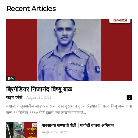
Recent Articles
विशेष
ब्रिगेडियर निजानंद विष्णू बाळ
तालुका दापोली
-
August 25, 2022
0
दापोली तालुक्यातील लाडघरसारख्या एका दूरस्थ व दुर्गम खेड्यात निजानंद विष्णू बाळ यांचा
जन्म १८ डिसेंबर १९१० रोजी झाला. त्या काळात गावात जे...
पावसाच्या पाण्याची शेती | पागोळी वाचवा अभियान
August 12, 2022