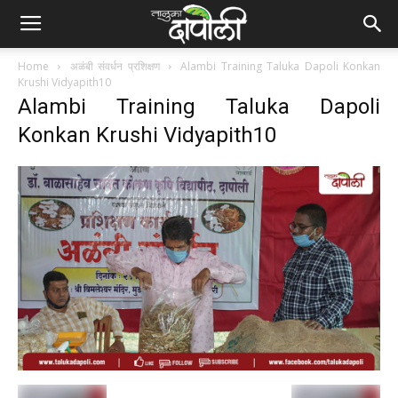
Home
अळंबी संवर्धन प्रशिक्षण
Alambi Training Taluka Dapoli Konkan
Krushi Vidyapith10
Alambi Training Taluka Dapoli
Konkan Krushi Vidyapith10