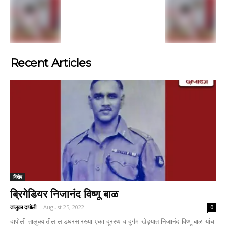
Recent Articles
विशेष
ब्रिगेडियर निजानंद विष्णू बाळ
तालुका दापोली
-
August 25, 2022
0
दापोली तालुक्यातील लाडघरसारख्या एका दूरस्थ व दुर्गम खेड्यात निजानंद विष्णू बाळ यांचा