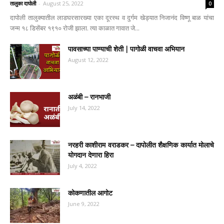
तालुका दापोली
-
August 25, 2022
0
दापोली तालुक्यातील लाडघरसारख्या एका दूरस्थ व दुर्गम खेड्यात निजानंद विष्णू बाळ यांचा
जन्म १८ डिसेंबर १९१० रोजी झाला. त्या काळात गावात जे...
पावसाच्या पाण्याची शेती | पागोळी वाचवा अभियान
August 12, 2022
अळंबी – रानभाजी
July 14, 2022
नरहरी काशीराम वराडकर – दापोलीत शैक्षणिक कार्यात मोलाचे
योगदान देणारा हिरा
July 4, 2022
कोकणातील आगोट
June 9, 2022