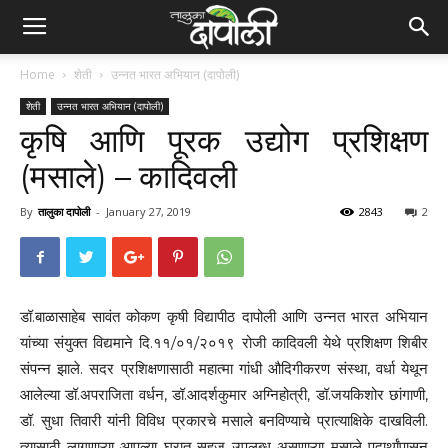
Home
शेती
उन्नत भारत अभियान (दापोली)
शेती
उन्नत भारत अभियान (दापोली)
कृषि आणि पूरक उद्योग प्रशिक्षण
(मसाले) – कादिवली
By
तालुका दापोली
-
January 27, 2019
2843
2
डॉ.बाळासाहेब सावंत कोकण कृषी विद्यापीठ दापोली आणि उन्नत भारत अभियान
यांच्या संयुक्त विद्यमाने दि.११/०१/२०१९ रोजी कादिवली येथे प्रशिक्षण शिबीर
संपन्न झाले. सदर प्रशिक्षणासाठी महात्मा गांधी औदिगीकरण संस्था, वर्धा येथून
आलेल्या डॉ.अपराजिता वर्धन, डॉ.आदर्शकुमार अग्निहोत्री, डॉ.जयकिशोर छांगाणी,
डॉ. सुधा तिवारी यांनी विविध प्रकारचे मसाले बनविण्याचे प्रात्याक्षिके दाखविली.
त्यासाठी लागणाऱ्या आपल्या घरात सहज उपलब्ध असणाऱ्या मसाले पदार्थांपासून