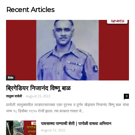
Recent Articles
विशेष
ब्रिगेडियर निजानंद विष्णू बाळ
तालुका दापोली
-
August 25, 2022
0
दापोली तालुक्यातील लाडघरसारख्या एका दूरस्थ व दुर्गम खेड्यात निजानंद विष्णू बाळ यांचा
जन्म १८ डिसेंबर १९१० रोजी झाला. त्या काळात गावात जे...
पावसाच्या पाण्याची शेती | पागोळी वाचवा अभियान
August 12, 2022