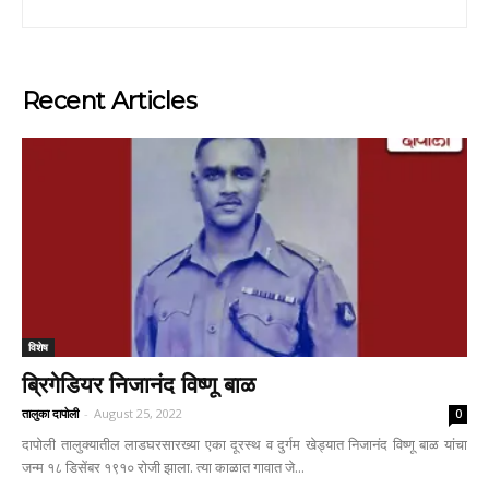
Recent Articles
विशेष
ब्रिगेडियर निजानंद विष्णू बाळ
तालुका दापोली
-
August 25, 2022
0
दापोली तालुक्यातील लाडघरसारख्या एका दूरस्थ व दुर्गम खेड्यात निजानंद विष्णू बाळ यांचा
जन्म १८ डिसेंबर १९१० रोजी झाला. त्या काळात गावात जे...