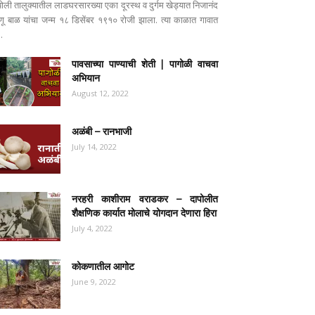
पोली तालुक्यातील लाडघरसारख्या एका दूरस्थ व दुर्गम खेड्यात निजानंद
ष्णू बाळ यांचा जन्म १८ डिसेंबर १९१० रोजी झाला. त्या काळात गावात
..
पावसाच्या पाण्याची शेती | पागोळी वाचवा
अभियान
August 12, 2022
अळंबी – रानभाजी
July 14, 2022
नरहरी काशीराम वराडकर – दापोलीत
शैक्षणिक कार्यात मोलाचे योगदान देणारा हिरा
July 4, 2022
कोकणातील आगोट
June 9, 2022