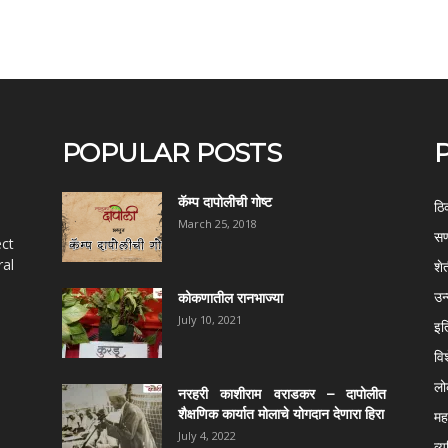
POPULAR POSTS
कॅम्प दापोलीची गोष्ट
ठि
March 25, 2018
सण
ect
al
शे
उन
कोकणातील रानभाज्या
July 10, 2021
इत
वि
ल
नरहरी काशीराम वराडकर – दापोलीत
शैक्षणिक कार्यात मोलाचे योगदान देणारा हिरा
महर
July 4, 2022
व्य