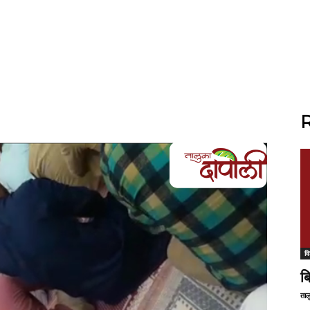
R
वि
ब
ताल