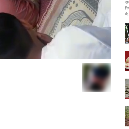
दा
वि
जे.