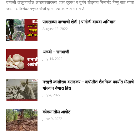
दापोली तालुक्यातील लाडघरसारख्या एका दूरस्थ व दुर्गम खेड्यात निजानंद विष्णू बाळ यांचा
जन्म १८ डिसेंबर १९१० रोजी झाला. त्या काळात गावात जे...
पावसाच्या पाण्याची शेती | पागोळी वाचवा अभियान
August 12, 2022
अळंबी – रानभाजी
July 14, 2022
नरहरी काशीराम वराडकर – दापोलीत शैक्षणिक कार्यात मोलाचे
योगदान देणारा हिरा
July 4, 2022
कोकणातील आगोट
June 9, 2022