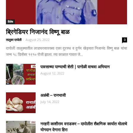
विशेष
ब्रिगेडियर निजानंद विष्णू बाळ
तालुका दापोली
-
August 25, 2022
0
दापोली तालुक्यातील लाडघरसारख्या एका दूरस्थ व दुर्गम खेड्यात निजानंद विष्णू बाळ यांचा
जन्म १८ डिसेंबर १९१० रोजी झाला. त्या काळात गावात जे...
पावसाच्या पाण्याची शेती | पागोळी वाचवा अभियान
August 12, 2022
अळंबी – रानभाजी
July 14, 2022
नरहरी काशीराम वराडकर – दापोलीत शैक्षणिक कार्यात मोलाचे
योगदान देणारा हिरा