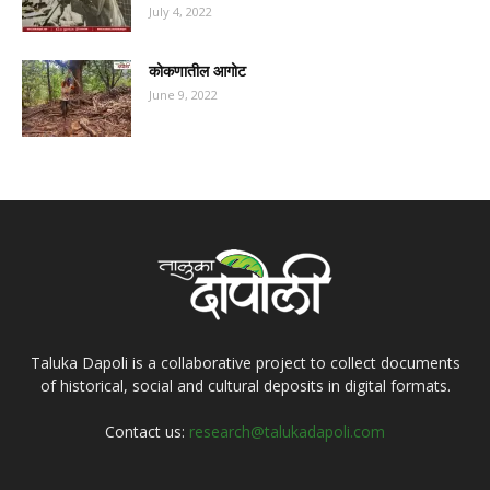
July 4, 2022
कोकणातील आगोट
June 9, 2022
Taluka Dapoli is a collaborative project to collect documents
of historical, social and cultural deposits in digital formats.
Contact us:
research@talukadapoli.com