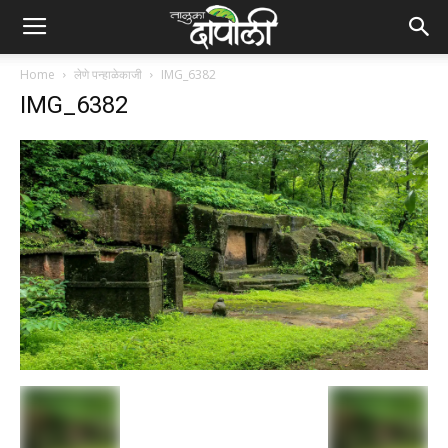
Home
लेणे पन्हाळेकाजी
IMG_6382
IMG_6382