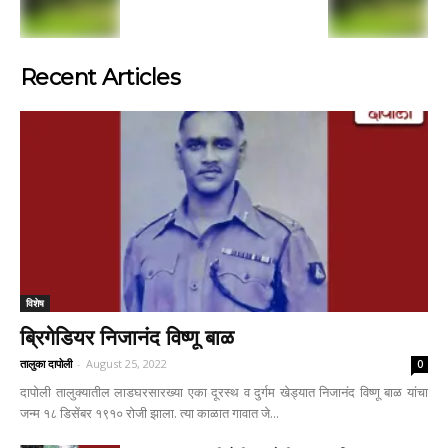
Recent Articles
विशेष
ब्रिगेडियर निजानंद विष्णू बाळ
तालुका दापोली
-
August 25, 2022
0
दापोली तालुक्यातील लाडघरसारख्या एका दूरस्थ व दुर्गम खेड्यात निजानंद विष्णू बाळ यांचा
जन्म १८ डिसेंबर १९१० रोजी झाला. त्या काळात गावात जे...