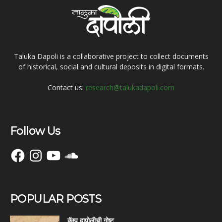
Taluka Dapoli is a collaborative project to collect documents
of historical, social and cultural deposits in digital formats.
Contact us:
research@talukadapoli.com
Follow Us
Facebook
Instagram
YouTube
SoundCloud
POPULAR POSTS
कॅम्प दापोलीची गोष्ट