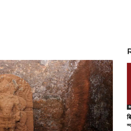
R
वि
ब
ताल