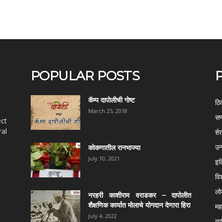
POPULAR POSTS
कॅम्प दापोलीची गोष्ट
ठि
March 25, 2018
सण
ect
al
शे
उन
कोकणातील रानभाज्या
July 10, 2021
इत
वि
ल
नरहरी काशीराम वराडकर – दापोलीत
शैक्षणिक कार्यात मोलाचे योगदान देणारा हिरा
महर
July 4, 2022
व्य