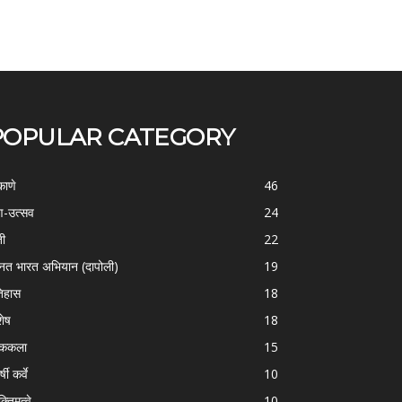
POPULAR CATEGORY
काणे
46
-उत्सव
24
ती
22
्नत भारत अभियान (दापोली)
19
िहास
18
शेष
18
ोककला
15
्षी कर्वे
10
क्तिमत्वे
10