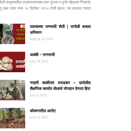
पोली तालुक्यातील लाडघरसारख्या एका दूरस्थ व दुर्गम खेड्यात निजानंद
ष्णू बाळ यांचा जन्म १८ डिसेंबर १९१० रोजी झाला. त्या काळात गावात
..
पावसाच्या पाण्याची शेती | पागोळी वाचवा
अभियान
August 12, 2022
अळंबी – रानभाजी
July 14, 2022
नरहरी काशीराम वराडकर – दापोलीत
शैक्षणिक कार्यात मोलाचे योगदान देणारा हिरा
July 4, 2022
कोकणातील आगोट
June 9, 2022