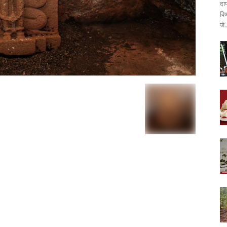
दा
वि
जे.