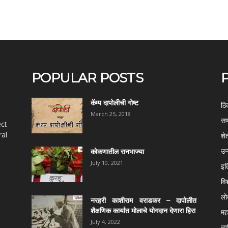
POPULAR POSTS
कॅम्प दापोलीची गोष्ट
ठि
March 25, 2018
सण
ect
al
शे
उन
कोकणातील रानभाज्या
July 10, 2021
इत
वि
ल
नरहरी काशीराम वराडकर – दापोलीत
शैक्षणिक कार्यात मोलाचे योगदान देणारा हिरा
महर
July 4, 2022
व्य