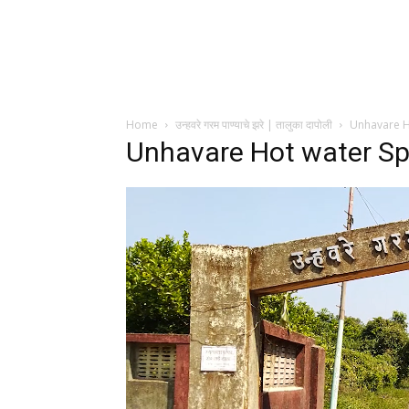
Home
उन्हवरे गरम पाण्याचे झरे | तालुका दापोली
Unhavare H
Unhavare Hot water Sp