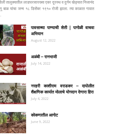
पोली तालुक्यातील लाडघरसारख्या एका दूरस्थ व दुर्गम खेड्यात निजानंद
ष्णू बाळ यांचा जन्म १८ डिसेंबर १९१० रोजी झाला. त्या काळात गावात
..
पावसाच्या पाण्याची शेती | पागोळी वाचवा
अभियान
August 12, 2022
अळंबी – रानभाजी
July 14, 2022
नरहरी काशीराम वराडकर – दापोलीत
शैक्षणिक कार्यात मोलाचे योगदान देणारा हिरा
July 4, 2022
कोकणातील आगोट
June 9, 2022