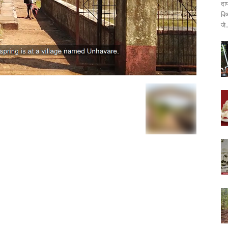
दा
वि
जे.