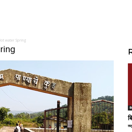
ot water Spring
ring
R
वि
ब
ताल