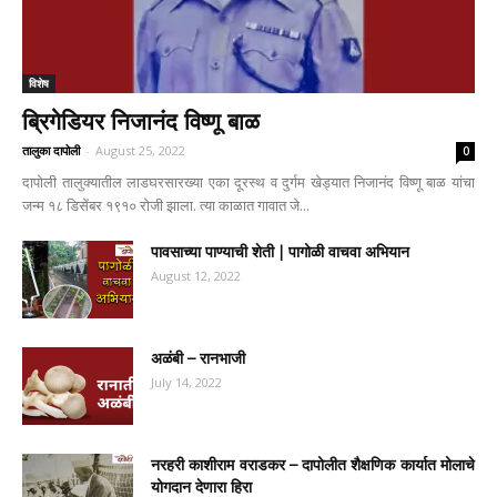
विशेष
ब्रिगेडियर निजानंद विष्णू बाळ
तालुका दापोली
-
August 25, 2022
0
दापोली तालुक्यातील लाडघरसारख्या एका दूरस्थ व दुर्गम खेड्यात निजानंद विष्णू बाळ यांचा
जन्म १८ डिसेंबर १९१० रोजी झाला. त्या काळात गावात जे...
पावसाच्या पाण्याची शेती | पागोळी वाचवा अभियान
August 12, 2022
अळंबी – रानभाजी
July 14, 2022
नरहरी काशीराम वराडकर – दापोलीत शैक्षणिक कार्यात मोलाचे
योगदान देणारा हिरा