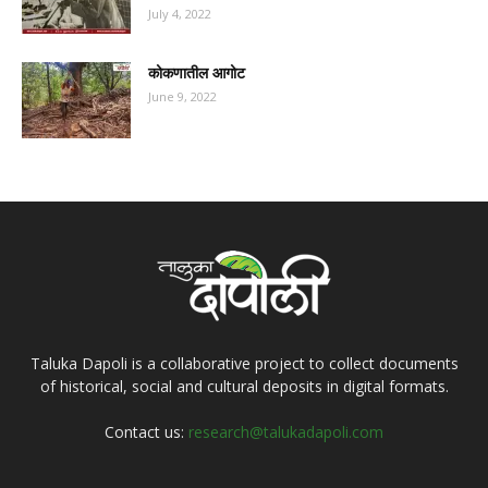
July 4, 2022
कोकणातील आगोट
June 9, 2022
Taluka Dapoli is a collaborative project to collect documents
of historical, social and cultural deposits in digital formats.
Contact us:
research@talukadapoli.com