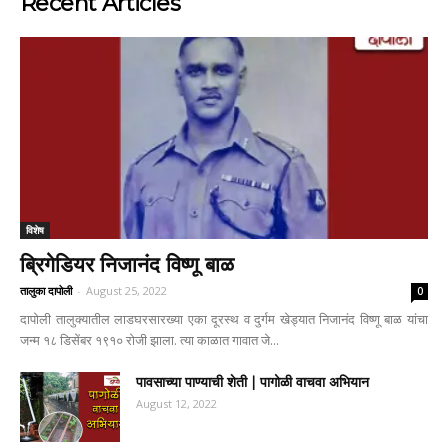
Recent Articles
विशेष
ब्रिगेडियर निजानंद विष्णू बाळ
तालुका दापोली
-
August 25, 2022
0
दापोली तालुक्यातील लाडघरसारख्या एका दूरस्थ व दुर्गम खेड्यात निजानंद विष्णू बाळ यांचा
जन्म १८ डिसेंबर १९१० रोजी झाला. त्या काळात गावात जे...
पावसाच्या पाण्याची शेती | पागोळी वाचवा अभियान
August 12, 2022