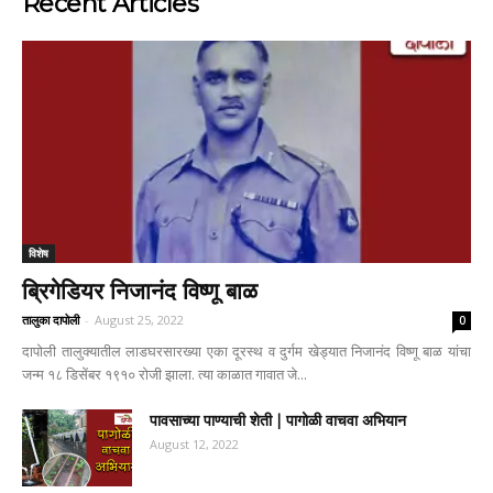
Recent Articles
विशेष
ब्रिगेडियर निजानंद विष्णू बाळ
तालुका दापोली
-
August 25, 2022
0
दापोली तालुक्यातील लाडघरसारख्या एका दूरस्थ व दुर्गम खेड्यात निजानंद विष्णू बाळ यांचा
जन्म १८ डिसेंबर १९१० रोजी झाला. त्या काळात गावात जे...
पावसाच्या पाण्याची शेती | पागोळी वाचवा अभियान
August 12, 2022