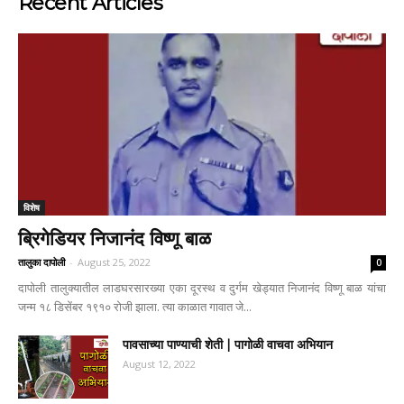
Recent Articles
विशेष
ब्रिगेडियर निजानंद विष्णू बाळ
तालुका दापोली
-
August 25, 2022
0
दापोली तालुक्यातील लाडघरसारख्या एका दूरस्थ व दुर्गम खेड्यात निजानंद विष्णू बाळ यांचा
जन्म १८ डिसेंबर १९१० रोजी झाला. त्या काळात गावात जे...
पावसाच्या पाण्याची शेती | पागोळी वाचवा अभियान
August 12, 2022