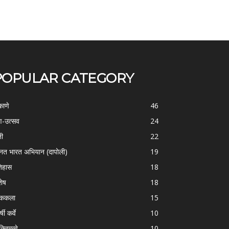
POPULAR CATEGORY
काणे
46
-उत्सव
24
ती
22
्नत भारत अभियान (दापोली)
19
िहास
18
शेष
18
ोककला
15
्षी कर्वे
10
क्तिमत्वे
10