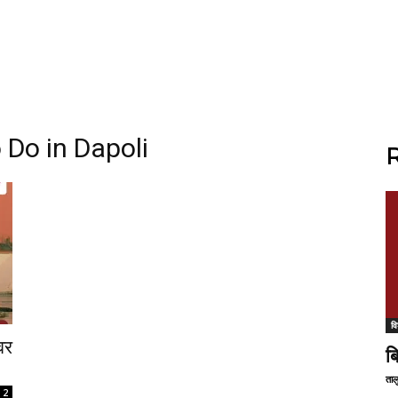
 Do in Dapoli
R
वि
वर
ब
ताल
2