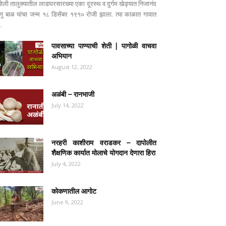
पोली तालुक्यातील लाडघरसारख्या एका दूरस्थ व दुर्गम खेड्यात निजानंद
ष्णू बाळ यांचा जन्म १८ डिसेंबर १९१० रोजी झाला. त्या काळात गावात
..
पावसाच्या पाण्याची शेती | पागोळी वाचवा
अभियान
August 12, 2022
अळंबी – रानभाजी
July 14, 2022
नरहरी काशीराम वराडकर – दापोलीत
शैक्षणिक कार्यात मोलाचे योगदान देणारा हिरा
July 4, 2022
कोकणातील आगोट
June 9, 2022