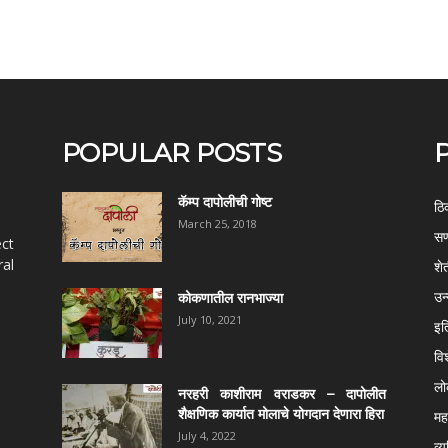
POPULAR POSTS
कॅम्प दापोलीची गोष्ट
ठि
March 25, 2018
सण
ect
al
शे
उन
कोकणातील रानभाज्या
July 10, 2021
इत
वि
ल
नरहरी काशीराम वराडकर – दापोलीत
शैक्षणिक कार्यात मोलाचे योगदान देणारा हिरा
महर
July 4, 2022
व्य