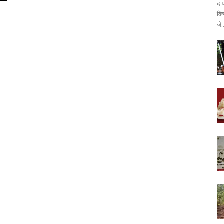
दा
वि
जे.