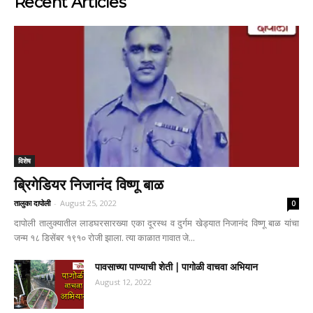
Recent Articles
विशेष
ब्रिगेडियर निजानंद विष्णू बाळ
तालुका दापोली
-
August 25, 2022
0
दापोली तालुक्यातील लाडघरसारख्या एका दूरस्थ व दुर्गम खेड्यात निजानंद विष्णू बाळ यांचा
जन्म १८ डिसेंबर १९१० रोजी झाला. त्या काळात गावात जे...
पावसाच्या पाण्याची शेती | पागोळी वाचवा अभियान
August 12, 2022