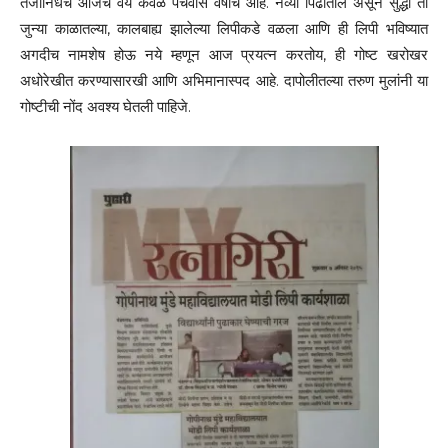
तेजोनिधचं आजचं वय केवळ पंचवीस वर्षांचे आहे. नव्या पिढीतील असून सुद्धा तो
जुन्या काळातल्या, कालबाह्य झालेल्या लिपीकडे वळला आणि ही लिपी भविष्यात
अगदीच नामशेष होऊ नये म्हणून आज प्रयत्न करतोय, ही गोष्ट खरोखर
अधोरेखीत करण्यासारखी आणि अभिमानास्पद आहे. दापोलीतल्या तरुण मुलांनी या
गोष्टीची नोंद अवश्य घेतली पाहिजे.