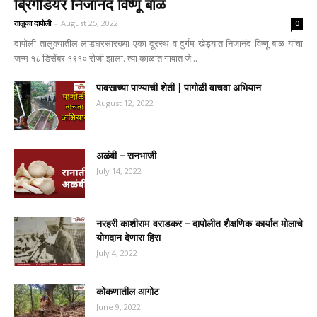
ब्रिगेडियर निजानंद विष्णू बाळ
तालुका दापोली
-
August 25, 2022
0
दापोली तालुक्यातील लाडघरसारख्या एका दूरस्थ व दुर्गम खेड्यात निजानंद विष्णू बाळ यांचा
जन्म १८ डिसेंबर १९१० रोजी झाला. त्या काळात गावात जे...
पावसाच्या पाण्याची शेती | पागोळी वाचवा अभियान
August 12, 2022
अळंबी – रानभाजी
July 14, 2022
नरहरी काशीराम वराडकर – दापोलीत शैक्षणिक कार्यात मोलाचे
योगदान देणारा हिरा
July 4, 2022
कोकणातील आगोट
June 9, 2022