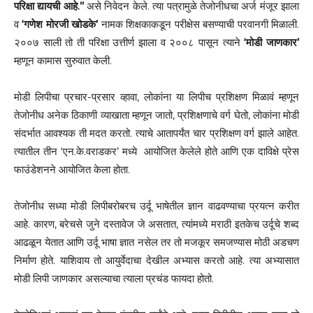
परिक्षा द्यायची आहे.’’
असे निवेदन केले. त्या पत्रामुळे तेजोनीधचा अर्ज मंजूर झाला
व
‘गणेश मोरजी खोडके’
नामक शिक्षकाकडून परीक्षेस बसण्याची परवानगी मिळाली.
२००७ साली तो ती परिक्षा उत्तीर्ण झाला व २००८ पासून त्याने
‘मोडी जाणकार’
म्हणून कामास सुरुवात केली.
मोडी लिपीचा प्रचार-प्रसार व्हावा, लोकांना या लिपीच प्रशिक्षण मिळावं म्हणून
तेजोनीध अनेक ठिकाणी व्याखाता म्हणून जातो, प्रशिक्षणाचे वर्ग घेतो, लोकांना मोडी
संदर्भात आवश्यक ती मदत करतो. त्याचे आतापर्यंत चार प्रशिक्षण वर्ग झाले आहेत.
त्यातील तीन ‘एन.के.वराडकर’ मध्ये आयोजित केलेले होते आणि एक दाविक्षे प्रेस
फाउंडेशनने आयोजित केला होता.
तेजोनीध सध्या मोडी लिपीबरोबरच उर्दू भाषेतील ज्ञान वाढवण्याचा प्रयत्न करीत
आहे. कारण, बरेचसे जुने दस्तावेज जे असतात, त्यांमध्ये मराठी इतकेच उर्दूचे शब्द
आढळून येतात आणि उर्दू भाषा ज्ञात नसेल तर तो मजकूर समजण्यास मोठी अडचण
निर्माण होते. याशिवाय तो आयुर्वेदाचा देखील अभ्यास करतो आहे. त्या अभ्यासात
मोडी लिपी जाणकार असल्याचा त्याला प्रचंड फायदा होतो.