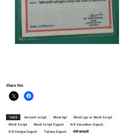
Share this:
TAGS
Ancient script
Modi lipi
Modi Lipi or Modi Script
Modi Script
Modi Script Dapoli
N.K.Varadkar Dapoli
R.R.Vaidya Dapoli
Taluka Dapoli
मोडी बाराखडी