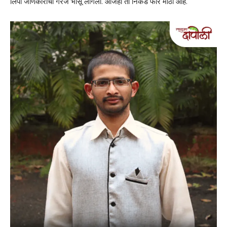
लिपी जाणकारांची गरज भासू लागली. आजही ती निकड फार मोठी आहे.