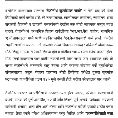
दापोलीत जालगांवात राहणारा
‘तेजोनीध कुलदिपक रहाटे’
हा गेली दहा वर्षे मोडी
लिपीसाठी कार्य करीत आहे. तो नगरपंचायत, तहसीलदार कार्यालय, न्यायालय अशा
सरकारी ठिकाणी व खाजगी मसल्यांमध्ये देखील एक मोडी जाणकार म्हणून मदत
करतो. तेजोनीधचं प्राथमिक शिक्षण दापोलीच्या
‘आर.आर.वैद्य’
शाळेत, माध्यमिक
‘ए.जी.हायस्कूल’ मध्ये आणि महाविद्यालयीन
‘एन.के.वराडकर’
मध्ये झालं. जेमतेम
सहावी सातवीत असताना तो जालगांवातल्या ‘शिवराम रामचंद्र दांडेकर’ यांच्याजवळ
मोडी शिकू लागला. ते पेशाने शिक्षक होते व मोडीबाबतचा अभ्यास त्यांचा दांडगा होता.
मोडी लिपी शिकण्यास फार कठीण नसली तरी, तिला सराव फार आवश्यक आहे. तो
सराव तेजोनीधने सातत्याने चालू ठेवला आणि वयाच्या चौदाव्या वर्षी ‘पुराभिलेख
संचालनालय’ कडून घेतल्या जाणाऱ्या मोडी लिपीच्या परीक्षेत दुसरा क्रमांक
पटकवला. या परीक्षेला एकूण २४० मुले बसली होती. परीक्षा कोल्हापूरात पार पडली.
तेजोनीध खरतर या परीक्षेसाठी अपात्र ठरत होता. कारण, परीक्षेला बसण्यासाठी
वयाची अठरा वर्षे पूर्ण असावीत, १२ वी पर्यंत शिक्षण पूर्ण असावे, उमेदवार सरकारी
कर्मचारी असावा, अशा तीन अटी होत्या आणि तेजोनीध यापैकी एकाही अटीत बसत
नव्हता. तेव्हा त्याने परिक्षा अधिकाऱ्यांना पत्र लिहिले आणि
“आत्म्परीक्षेसाठी मला