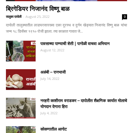
ब्रिगेडियर निजानंद विष्णू बाळ
तालुका दापोली
-
August 25, 2022
0
दापोली तालुक्यातील लाडघरसारख्या एका दूरस्थ व दुर्गम खेड्यात निजानंद विष्णू बाळ यांचा
जन्म १८ डिसेंबर १९१० रोजी झाला. त्या काळात गावात जे...
पावसाच्या पाण्याची शेती | पागोळी वाचवा अभियान
August 12, 2022
अळंबी – रानभाजी
July 14, 2022
नरहरी काशीराम वराडकर – दापोलीत शैक्षणिक कार्यात मोलाचे
योगदान देणारा हिरा
July 4, 2022
कोकणातील आगोट