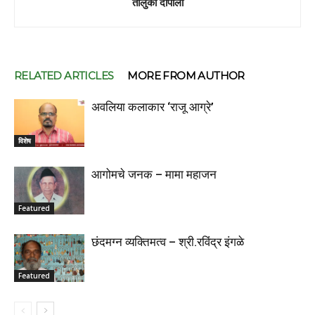
तालुका दापोली
RELATED ARTICLES
MORE FROM AUTHOR
अवलिया कलाकार ‘राजू आग्रे’
विशेष
आगोमचे जनक – मामा महाजन
Featured
छंदमग्न व्यक्तिमत्व – श्री.रविंद्र इंगळे
Featured