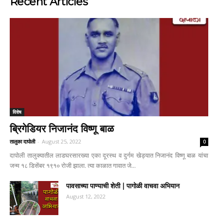
Recent Articles
विशेष
ब्रिगेडियर निजानंद विष्णू बाळ
तालुका दापोली
-
August 25, 2022
0
दापोली तालुक्यातील लाडघरसारख्या एका दूरस्थ व दुर्गम खेड्यात निजानंद विष्णू बाळ यांचा
जन्म १८ डिसेंबर १९१० रोजी झाला. त्या काळात गावात जे...
पावसाच्या पाण्याची शेती | पागोळी वाचवा अभियान
August 12, 2022