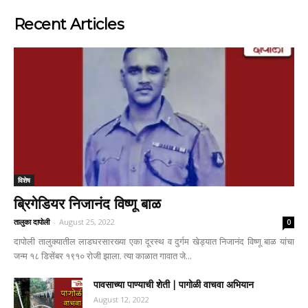
Recent Articles
विशेष
ब्रिगेडियर निजानंद विष्णू बाळ
तालुका दापोली
-
August 25, 2022
0
दापोली तालुक्यातील लाडघरसारख्या एका दूरस्थ व दुर्गम खेड्यात निजानंद विष्णू बाळ यांचा
जन्म १८ डिसेंबर १९१० रोजी झाला. त्या काळात गावात जे...
पावसाच्या पाण्याची शेती | पागोळी वाचवा अभियान
August 12, 2022