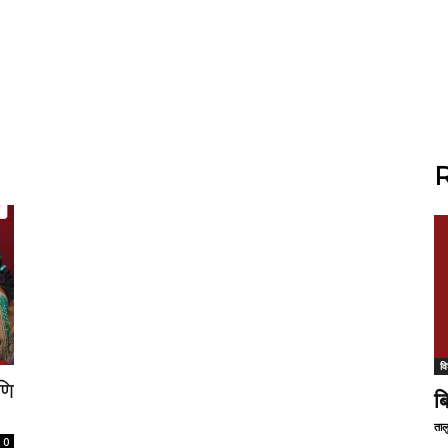
R
वि
णि
ब
ताल
0