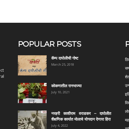
POPULAR POSTS
कॅम्प दापोलीची गोष्ट
ठि
March 25, 2018
सण
ect
al
शे
उन
कोकणातील रानभाज्या
July 10, 2021
इत
वि
ल
नरहरी काशीराम वराडकर – दापोलीत
शैक्षणिक कार्यात मोलाचे योगदान देणारा हिरा
महर
July 4, 2022
व्य