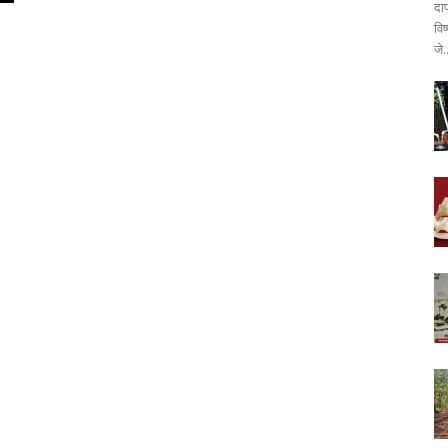
दा
वि
जे.