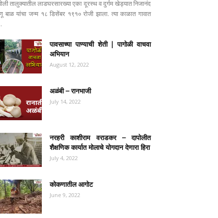
पोली तालुक्यातील लाडघरसारख्या एका दूरस्थ व दुर्गम खेड्यात निजानंद
ष्णू बाळ यांचा जन्म १८ डिसेंबर १९१० रोजी झाला. त्या काळात गावात
..
पावसाच्या पाण्याची शेती | पागोळी वाचवा
अभियान
August 12, 2022
अळंबी – रानभाजी
July 14, 2022
नरहरी काशीराम वराडकर – दापोलीत
शैक्षणिक कार्यात मोलाचे योगदान देणारा हिरा
July 4, 2022
कोकणातील आगोट
June 9, 2022