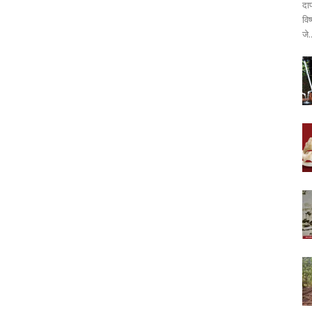
दा
वि
जे.