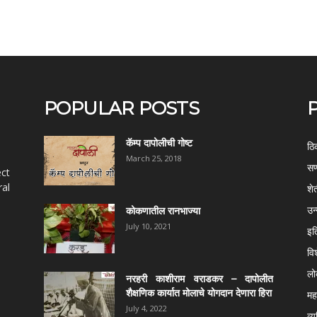
POPULAR POSTS
कॅम्प दापोलीची गोष्ट
ठि
March 25, 2018
सण
ect
al
शे
उन
कोकणातील रानभाज्या
July 10, 2021
इत
वि
ल
नरहरी काशीराम वराडकर – दापोलीत
शैक्षणिक कार्यात मोलाचे योगदान देणारा हिरा
महर
July 4, 2022
व्य