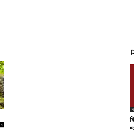
R
वि
ब
4
ताल