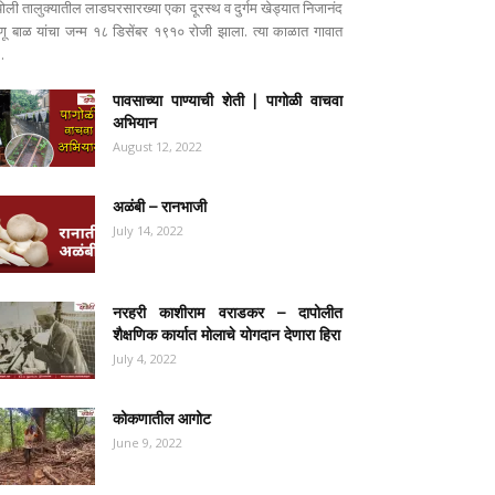
पोली तालुक्यातील लाडघरसारख्या एका दूरस्थ व दुर्गम खेड्यात निजानंद
ष्णू बाळ यांचा जन्म १८ डिसेंबर १९१० रोजी झाला. त्या काळात गावात
..
पावसाच्या पाण्याची शेती | पागोळी वाचवा
अभियान
August 12, 2022
अळंबी – रानभाजी
July 14, 2022
नरहरी काशीराम वराडकर – दापोलीत
शैक्षणिक कार्यात मोलाचे योगदान देणारा हिरा
July 4, 2022
कोकणातील आगोट
June 9, 2022