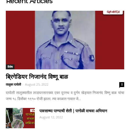
Recent Articles
विशेष
ब्रिगेडियर निजानंद विष्णू बाळ
तालुका दापोली
-
August 25, 2022
0
दापोली तालुक्यातील लाडघरसारख्या एका दूरस्थ व दुर्गम खेड्यात निजानंद विष्णू बाळ यांचा
जन्म १८ डिसेंबर १९१० रोजी झाला. त्या काळात गावात जे...
पावसाच्या पाण्याची शेती | पागोळी वाचवा अभियान
August 12, 2022