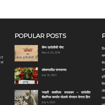
POPULAR POSTS
कॅम्प दापोलीची गोष्ट
ठि
March 25, 2018
सण
ect
al
शे
उन
कोकणातील रानभाज्या
July 10, 2021
इत
वि
ल
नरहरी काशीराम वराडकर – दापोलीत
शैक्षणिक कार्यात मोलाचे योगदान देणारा हिरा
महर
July 4, 2022
व्य