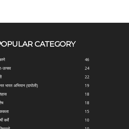
POPULAR CATEGORY
काणे
46
-उत्सव
24
ती
22
्नत भारत अभियान (दापोली)
19
िहास
18
शेष
18
ोककला
15
्षी कर्वे
10
क्तिमत्वे
10