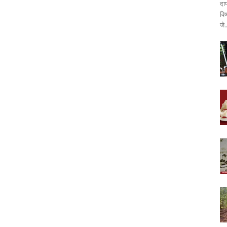
दा
वि
जे.