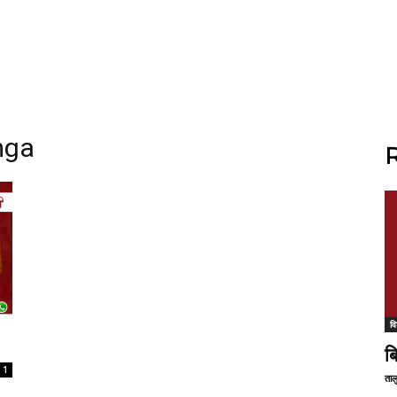
mga
R
वि
ब
1
ताल