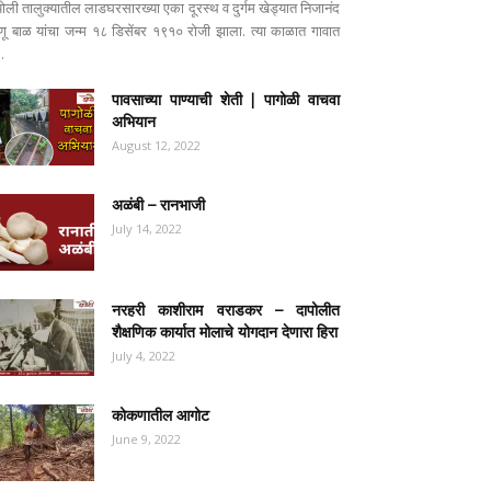
पोली तालुक्यातील लाडघरसारख्या एका दूरस्थ व दुर्गम खेड्यात निजानंद
ष्णू बाळ यांचा जन्म १८ डिसेंबर १९१० रोजी झाला. त्या काळात गावात
..
पावसाच्या पाण्याची शेती | पागोळी वाचवा
अभियान
August 12, 2022
अळंबी – रानभाजी
July 14, 2022
नरहरी काशीराम वराडकर – दापोलीत
शैक्षणिक कार्यात मोलाचे योगदान देणारा हिरा
July 4, 2022
कोकणातील आगोट
June 9, 2022