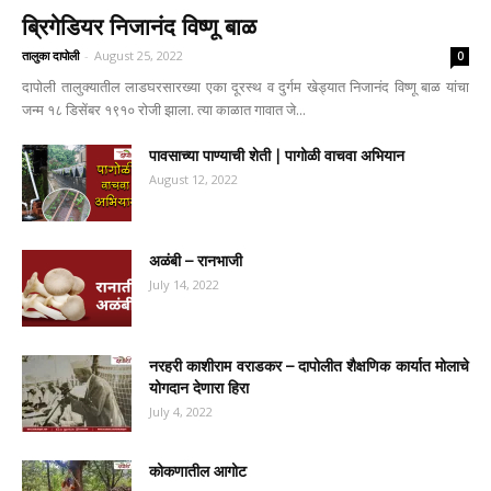
ब्रिगेडियर निजानंद विष्णू बाळ
तालुका दापोली
-
August 25, 2022
0
दापोली तालुक्यातील लाडघरसारख्या एका दूरस्थ व दुर्गम खेड्यात निजानंद विष्णू बाळ यांचा
जन्म १८ डिसेंबर १९१० रोजी झाला. त्या काळात गावात जे...
पावसाच्या पाण्याची शेती | पागोळी वाचवा अभियान
August 12, 2022
अळंबी – रानभाजी
July 14, 2022
नरहरी काशीराम वराडकर – दापोलीत शैक्षणिक कार्यात मोलाचे
योगदान देणारा हिरा
July 4, 2022
कोकणातील आगोट