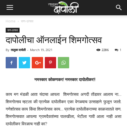
Home
सण-उत्सव
सण-उत्सव
दापोलीचा ऑनलाईन शिमगोत्सव
By
तालुका दापोली
-
March 19, 2021
2286
1
नमस्कार
कोकणकर
!
नमस्कार
दापोलीकर
!!
काय मग मंडळी आता यंदाचा आपला शिमगोत्सव अगदी तोंडावर आलाय ना…
शिमगोत्सव म्हटला की प्रत्येक दापोलीकर एका वेगळ्याच उत्साहाने फुलून जातो.
गणेशोत्सव काय किंवा शिमगोत्सव काय… प्रत्येक दापोलीकराच्या काळजातले सण.
शिमगोत्सवात आपल्या ग्रामदैवतांच्या पालखीला, भेटीला गावी आला नाही असा
दापोलीकर विरळाच नाही का?