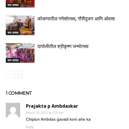
सण-उत्सव
कोकणातील गणेशोत्सव, गौरीपूजन आणि ओवसा
सण-उत्सव
दापोलीतील श्रीकृष्ण जन्मोत्सव
सण-उत्सव
1 COMMENT
Prajakta p Ambdaskar
March 19, 2021 at 4:15 pm
Chiplun Ambdas gavatil koni ahe ka
Reply