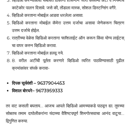
व्हिडिओ करण्याआधी संबंधित ठिकाणी शासनाने जारी केलेल्या अटी व नियमांचे
काटेकोर पालन दिसावे. जसे की, तोंडाला मास्क, सोशल डिस्टन्सिंग वगैरे.
व्हिडिओ करताना मोबाईल आडवा धरलेला असावा.
व्हिडिओ करताना मोबाईल कॅमेरा उत्तम दर्जाचा असावा जेणेकरून चित्रण
उत्तम दर्जाचे होईल.
रात्रीच्या वेळेस व्हिडिओ करताना फ्लॅशलाईट ऑन करून किंवा योग्य लाईटस्
चा वापर करुन व्हिडिओ करावा.
व्हिडिओ करताना मोबाईल हलवू नये.
8. वरील अटींची पूर्तता करणारे व्हिडिओ त्वरित पाठविण्यासाठी पुढील
क्रमांकांवर संपर्क करावा-
दिपक
सूर्यवंशी
– 9637904453
विशाल
बोरघरे
–
9673959333
तर वाट कसली बघताय… आजच आपले व्हिडिओ आमच्याकडे पाठवून द्या. तुमच्या
सोबतच तमाम दापोलीकरांना यंदाच्या वैशिष्टय़पूर्ण शिमगोत्सवाचा आनंद वाटूया…
द्विगुणित करुया.