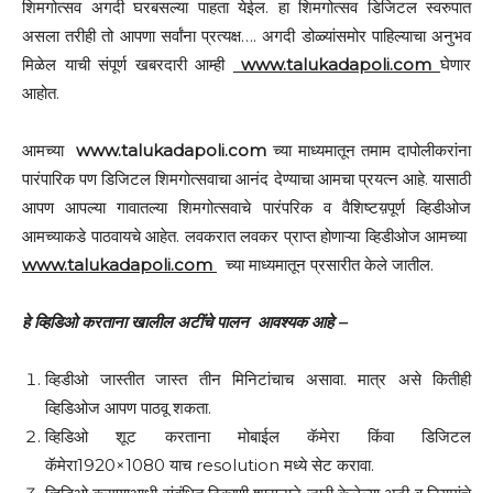
शिमगोत्सव अगदी घरबसल्या पाहता येईल. हा शिमगोत्सव डिजिटल स्वरुपात
असला तरीही तो आपणा सर्वांना प्रत्यक्ष…. अगदी डोळ्यांसमोर पाहिल्याचा अनुभव
मिळेल याची संपूर्ण खबरदारी आम्ही
www.talukadapoli.com
घेणार
आहोत.
आमच्या
www.talukadapoli.com
च्या माध्यमातून तमाम दापोलीकरांना
पारंपारिक पण डिजिटल शिमगोत्सवाचा आनंद देण्याचा आमचा प्रयत्न आहे. यासाठी
आपण आपल्या गावातल्या शिमगोत्सवाचे पारंपरिक व वैशिष्टय़पूर्ण व्हिडीओज
आमच्याकडे पाठवायचे आहेत. लवकरात लवकर प्राप्त होणाऱ्या व्हिडीओज आमच्या
www.talukadapoli.com
च्या माध्यमातून प्रसारीत केले जातील.
हे
व्हिडिओ
करताना
खालील
अटींचे
पालन
आवश्यक
आहे
–
व्हिडीओ जास्तीत जास्त तीन मिनिटांचाच असावा. मात्र असे कितीही
व्हिडिओज आपण पाठवू शकता.
व्हिडिओ शूट करताना मोबाईल कॅमेरा किंवा डिजिटल
कॅमेरा1920×1080 याच resolution मध्ये सेट करावा.