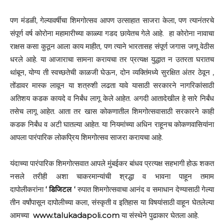
पण मंडळी, गेल्यावर्षीचा शिमगोत्सव आपण उत्साहात साजरा केला, पण त्यानंतरचे
संपूर्ण वर्ष कोरोना महामारीच्या काळ्या गडद छायेतच गेले आहे. हा कोरोना नावाचा
राक्षस कसा कुठून आला काय माहीत, पण त्याने भारतासह संपूर्ण जगास जणू वेठीस
धरले आहे. या आजाराचा सामना करायचा तर प्रत्यक्ष युद्धात न उतरता घरातच
थांबून, योग्य ती स्वच्छतेची काळजी घेऊन, दोन व्यक्तिंमध्ये सुरक्षित अंतर ठेवून ,
तोंडावर मास्क लावून या शत्रुशी लढता यावे यासाठी सरकारने नागरिकांसाठी
अतिशय कडक कायदे व निर्बंध लागू केले आहेत. अगदी आतादेखील हे सारे निर्बंध
तसेच लागू आहेत. आता तर खास कोकणातील शिमगोत्सवासाठी सरकारने काही
कडक निर्बंध व अटी घातल्या आहेत. या नियमांच्या अधिन राहूनच कोकणवासियांना
आपला पारंपारिक लोकप्रिय शिमगोत्सव साजरा करायचा आहे.
यंदाच्या पारंपारिक शिमगोत्सवात आपले मुंबईकर बांधव प्रत्यक्ष सहभागी होऊ शकत
नसले तरीही अशा चाकरमान्यांची श्रद्धा व भावना पाहून तमाम
दापोलीकरांना
‘ डिजिटल ‘
रुपात शिमगोत्सवाचा आनंद व समाधान देण्यासाठी गेल्या
तीन वर्षांपासून दापोलीच्या कला, संस्कृती व इतिहास या विषयांसाठी वाहून घेतलेल्या
आमच्या
www.talukadapoli.com
या संस्थेने पुढाकार घेतला आहे.