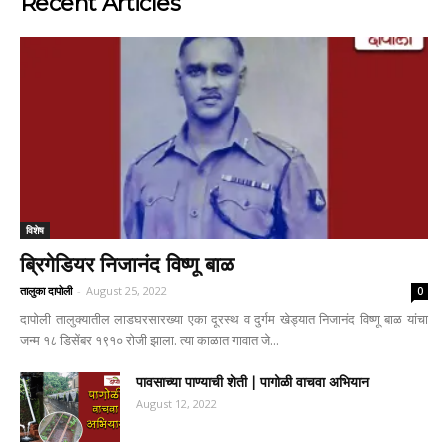
Recent Articles
विशेष
ब्रिगेडियर निजानंद विष्णू बाळ
तालुका दापोली
-
August 25, 2022
0
दापोली तालुक्यातील लाडघरसारख्या एका दूरस्थ व दुर्गम खेड्यात निजानंद विष्णू बाळ यांचा
जन्म १८ डिसेंबर १९१० रोजी झाला. त्या काळात गावात जे...
पावसाच्या पाण्याची शेती | पागोळी वाचवा अभियान
August 12, 2022