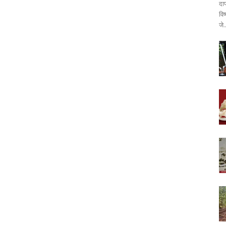
दा
वि
जे.