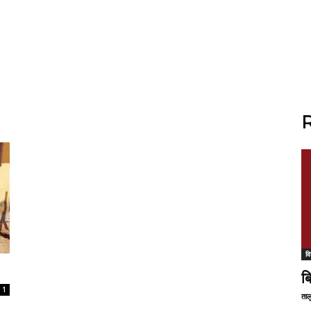
R
वि
ब
1
ताल