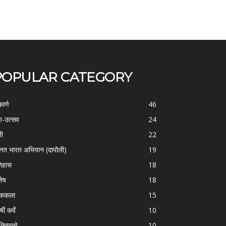
POPULAR CATEGORY
काणे
46
-उत्सव
24
ती
22
्नत भारत अभियान (दापोली)
19
िहास
18
शेष
18
ोककला
15
्षी कर्वे
10
क्तिमत्वे
10