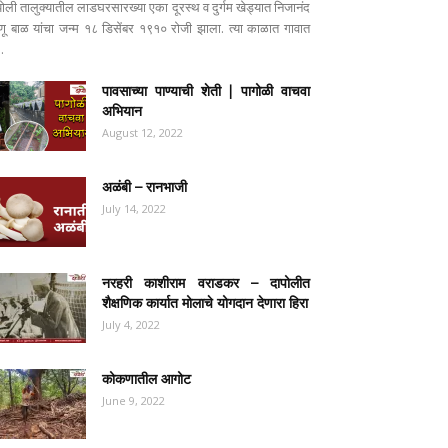
पोली तालुक्यातील लाडघरसारख्या एका दूरस्थ व दुर्गम खेड्यात निजानंद
ष्णू बाळ यांचा जन्म १८ डिसेंबर १९१० रोजी झाला. त्या काळात गावात
..
पावसाच्या पाण्याची शेती | पागोळी वाचवा
अभियान
August 12, 2022
अळंबी – रानभाजी
July 14, 2022
नरहरी काशीराम वराडकर – दापोलीत
शैक्षणिक कार्यात मोलाचे योगदान देणारा हिरा
July 4, 2022
कोकणातील आगोट
June 9, 2022