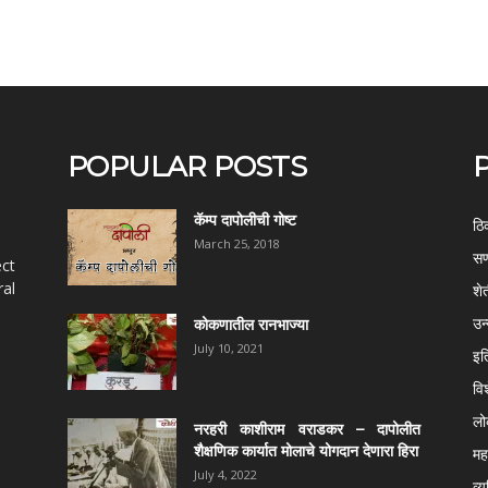
POPULAR POSTS
कॅम्प दापोलीची गोष्ट
ठि
March 25, 2018
सण
ect
al
शे
उन
कोकणातील रानभाज्या
July 10, 2021
इत
वि
ल
नरहरी काशीराम वराडकर – दापोलीत
शैक्षणिक कार्यात मोलाचे योगदान देणारा हिरा
महर
July 4, 2022
व्य